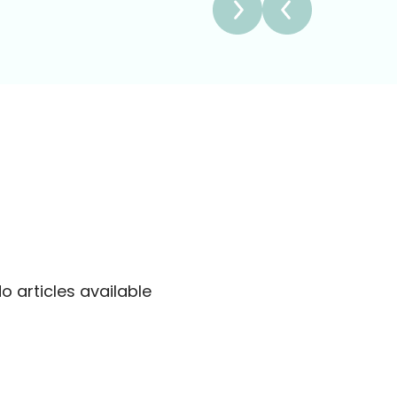
التسويق بالذكاء الاصطناعي
البحث في السوق وزيادة التأثير.
o articles available