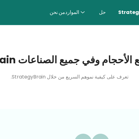
حل
الموارد
من نحن
جميع الصناعات StrategyBrain لإدارة فرقها
تعرف على كيفية نموهم السريع من خلال StrategyBrain.
المزيد 〉
مندوب المبيعات بالذكاء الاصطناعي
البحث عن العملاء الأكثر ملاءمة.