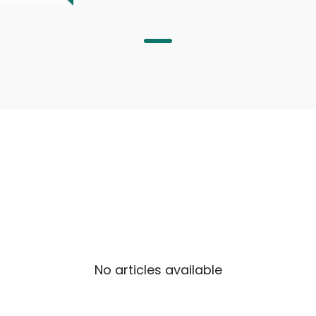
التسويق بالذكاء الاصطناعي
البحث في السوق وزيادة التأثير.
No articles available