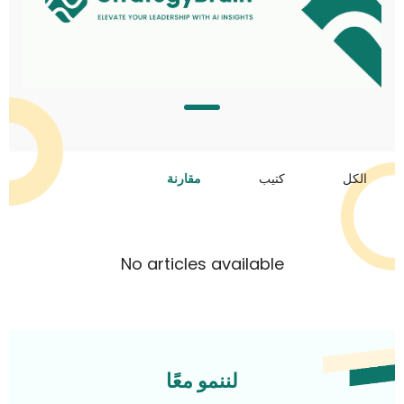
الكل
كتيب
مقارنة
No articles available
لننمو معًا