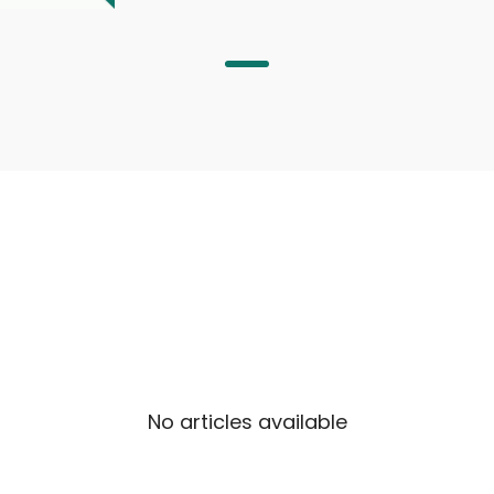
التسويق بالذكاء الاصطناعي
البحث في السوق وزيادة التأثير.
No articles available