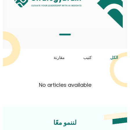
الكل
كتيب
مقارنة
No articles available
لننمو معًا