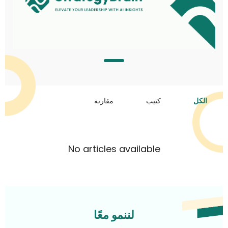
الكل
كتيب
مقارنة
No articles available
لننمو معًا