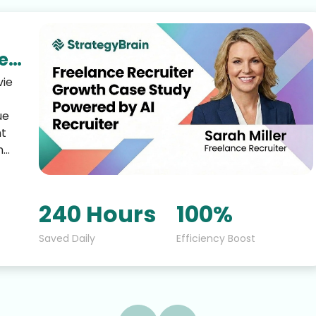
Marketing IA
Étude de marché et augmentation de l'influence
e
vie
 à
ue
nt
n
240 Hours
100%
Saved Daily
Efficiency Boost