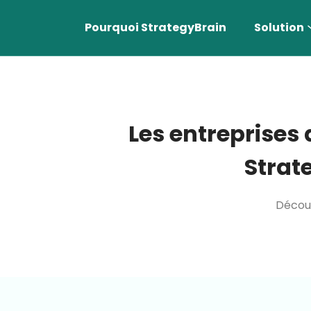
Pourquoi StrategyBrain
Solution
Les entreprises d
Strat
Découv
Appr