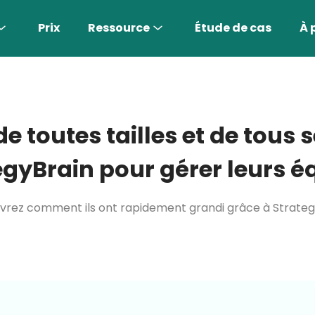
Prix
Ressource
Étude de cas
À 
e toutes tailles et de tous 
egyBrain pour gérer leurs é
rez comment ils ont rapidement grandi grâce à Strateg
endre Encore Plus >
Représentant commercial IA
Trouvez les clients les plus adaptés