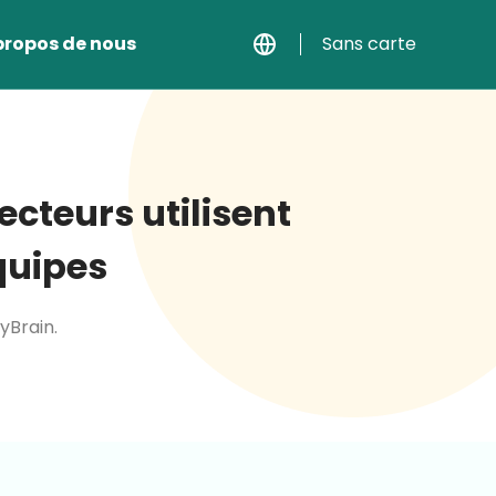
propos de nous
Sans carte
secteurs utilisent
quipes
yBrain.