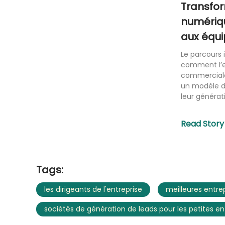
Transfor
numériqu
aux équi
services
Le parcours 
par l’IA
comment l’e
commerciale 
un modèle de
leur générati.
Read Story
Tags:
les dirigeants de l'entreprise
meilleures entre
sociétés de génération de leads pour les petites en