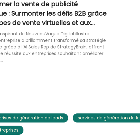
mer la vente de publicité
e : Surmonter les défis B2B grâce
pes de vente virtuelles et aux
 de génération de leads alimentés
inspirant de NouveauVague Digital illustre
ntreprise a brillamment transformé sa stratégie
grâce à l’AI Sales Rep de StrategyBrain, offrant
 réussite aux entreprises souhaitant améliorer
..
prises de génération de leads
services de génération de l
treprises