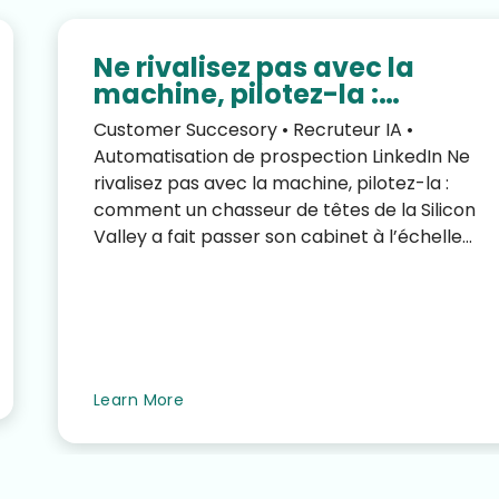
Ne rivalisez pas avec la
machine, pilotez-la :
comment un chasseur de
Customer Succesory • Recruteur IA •
têtes de la Silicon Valley a
Automatisation de prospection LinkedIn Ne
fait passer son cabinet à
rivalisez pas avec la machine, pilotez-la :
l’échelle avec StrategyBrain
comment un chasseur de têtes de la Silicon
AI Recruiter
Valley a fait passer son cabinet à l’échelle
avec StrategyBrain AI Rec...
Learn More