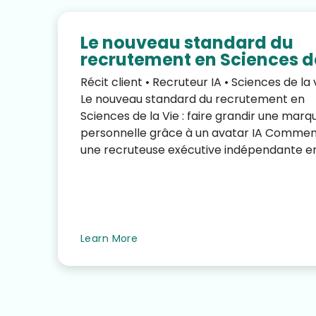
Le nouveau standard du
recrutement en Sciences d
la Vie : faire grandir une
Récit client • Recruteur IA • Sciences de la 
marque personnelle grâce
Le nouveau standard du recrutement en
un avatar IA
Sciences de la Vie : faire grandir une marq
personnelle grâce à un avatar IA Comme
une recruteuse exécutive indépendante e
biotechnologie a réd...
Learn More