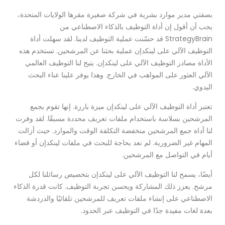
بصفتي مدير موارد بشرية في شركة صغيرة مقرها الولايات المتحدة،
يجب أن أقول إن أداة التوظيف بالذكاء الاصطناعي من
StrategyBrain قد حسّنت عملية التوظيف لدينا. لقد سهلت أداة
التوظيف الآلي على لينكدإن عملية بحثنا عن المرشحين. تستخدم هذه
الأداة مصادر التوظيف الآلي على لينكدإن. يتيح لنا التوظيف العالمي
الآلي العثور على المواهب في الخارج. وهذا يوفر علينا عناء البحث
اليدوي.
تعتبر أداة التوظيف الآلي على لينكدإن ميزة بارزة. إنها تقوم بجمع
المرشحين بسلاسة باستخدام ملفات تعريف محددة مسبقًا. لقد وفرت
لنا أداة جمع المرشحين منخفضة التكلفة الوقت والموارد. حيث أزالت
المهام غير الضرورية. لم نعد بحاجة للبحث في ملفات لينكدإن أو قضاء
أيام في التواصل مع المرشحين.
أيضًا، يسمح لنا التوظيف الآلي على لينكدإن بتخصيص رسائلنا لكل
مرشح. يعزز ذلك المشاركة ويحسن تجربة التوظيف. كانت قدرة الذكاء
الاصطناعي على إنشاء ملفات تعريف للمرشحين تلقائيًا والدردشة
بعدة لغات مفيدة جدًا في التوظيف عبر الحدود.