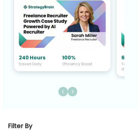
60%
240 Hours
100%
Taux
Saved Daily
Efficiency Boost
d’accept
Filter By