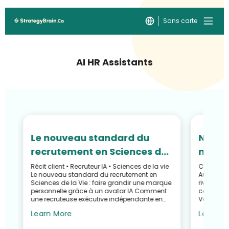
Sans carte
AI HR Assistants
Le nouveau standard du
Ne riv
é
recrutement en Sciences de
machin
s
la Vie : faire grandir une
comme
Récit client • Recruteur IA • Sciences de la vie
Customer 
Le nouveau standard du recrutement en
Automatis
marque personnelle grâce à
têtes 
IA
Sciences de la Vie : faire grandir une marque
rivalisez 
nt
un avatar IA
personnelle grâce à un avatar IA Comment
fait p
comment u
une recruteuse exécutive indépendante en
Valley a f
l’éche
biotechnologie a réd...
avec Stra
Learn More
Learn M
AI Rec