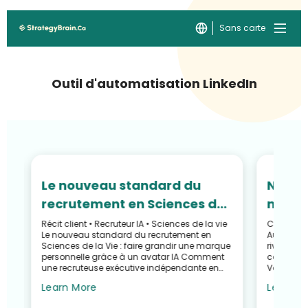
Sans carte
Outil d'automatisation LinkedIn
Le nouveau standard du
Ne riv
é
recrutement en Sciences de
machin
s
la Vie : faire grandir une
comme
Récit client • Recruteur IA • Sciences de la vie
Customer 
Le nouveau standard du recrutement en
Automatis
marque personnelle grâce à
têtes 
IA
Sciences de la Vie : faire grandir une marque
rivalisez 
nt
un avatar IA
personnelle grâce à un avatar IA Comment
fait p
comment u
une recruteuse exécutive indépendante en
Valley a f
l’éche
biotechnologie a réd...
avec Stra
Learn More
Learn M
AI Rec