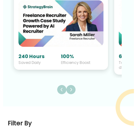
60%
240 Hours
100%
Taux
Saved Daily
Efficiency Boost
d’accept
Filter By