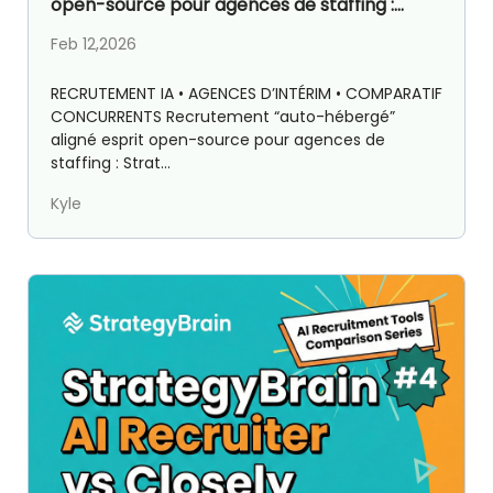
open-source pour agences de staffing :
Strategybrain AI Recruiter vs HeroHunt.ai
Feb 12,2026
RECRUTEMENT IA • AGENCES D’INTÉRIM • COMPARATIF
CONCURRENTS Recrutement “auto-hébergé”
aligné esprit open-source pour agences de
staffing : Strat...
Kyle