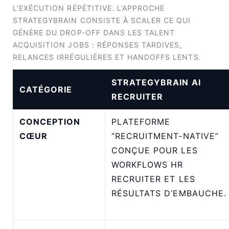
L’EXÉCUTION RÉPÉTITIVE. L’APPROCHE
STRATEGYBRAIN CONSISTE À SCALER CE QUI
GÉNÈRE DU DROP‑OFF DANS LES TALENT
ACQUISITION JOBS : RÉPONSES TARDIVES,
RELANCES IRRÉGULIÈRES ET HANDOFFS LENTS.
STRATEGYBRAIN AI
CATÉGORIE
RECRUITER
CONCEPTION
PLATEFORME
CŒUR
“RECRUITMENT‑NATIVE”
CONÇUE POUR LES
WORKFLOWS HR
RECRUITER ET LES
RÉSULTATS D’EMBAUCHE.