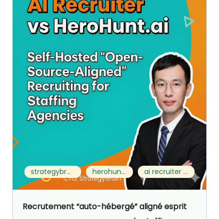
strategybrain ai recruiter vs herohunt.ai
herohunt.ai alternative
ai recruiter for staffing agencies
Recrutement “auto-hébergé” aligné esprit