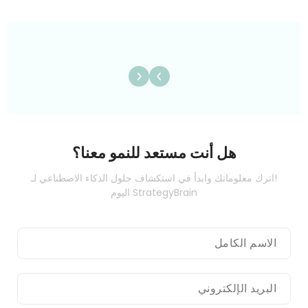
هل أنت مستعد للنمو معنا؟
!اترك معلوماتك وابدأ في استكشاف حلول الذكاء الاصطناعي لـ
StrategyBrain اليوم