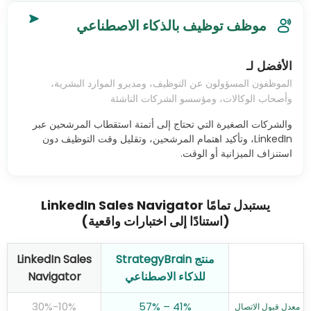
موظف توظيف بالذكاء الاصطناعي
الأفضل لـ
الموظفون المسؤولون عن التوظيف، ومديرو الموارد البشرية،
وأصحاب الوكالات، ومؤسسو الشركات الناشئة
والشركات الصغيرة التي تحتاج إلى أتمتة استقطاب المرشحين عبر
LinkedIn، وتأكيد اهتمام المرشحين، وتقليل وقت التوظيف دون
استنزاف الميزانية أو الوقت.
يستبدل تمامًا LinkedIn Sales Navigator
(استنادًا إلى اختبارات واقعية)
منتج StrategyBrain
LinkedIn Sales
للذكاء الاصطناعي
Navigator
10%-30%
41% – 57%
معدل قبول الاتصال