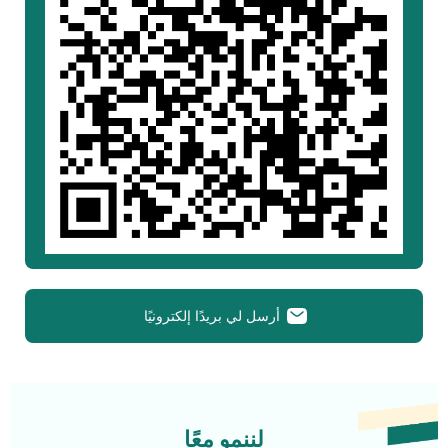
أرسل لي بريدًا إلكترونيًا
لننمو معًا