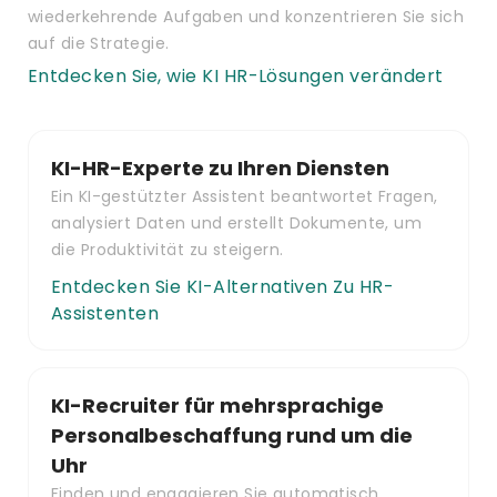
wiederkehrende Aufgaben und konzentrieren Sie sich
auf die Strategie.
Entdecken Sie, wie KI HR-Lösungen verändert
KI-HR-Experte zu Ihren Diensten
Ein KI-gestützter Assistent beantwortet Fragen,
analysiert Daten und erstellt Dokumente, um
die Produktivität zu steigern.
Entdecken Sie KI-Alternativen Zu HR-
Assistenten
KI-Recruiter für mehrsprachige
Personalbeschaffung rund um die
Uhr
Finden und engagieren Sie automatisch