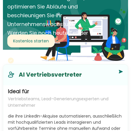
optimieren Sie Abläufe und
beschleunigen Sie Ihr
Unternehmenswachstum.
Werden Sie noch heute Teil der
KI-Revolution!
Kostenlos starten
In 30 Sekunden loslegen
AI Vertriebsvertreter
Ideal für
Vertriebsteams, Lead-Generierungsexperten und
Unternehmer
die ihre LinkedIn-Akquise automatisieren, ausschließlich
mit hochqualifizierten Leads interagieren und
vorführbereite Termine ohne manuellen Aufwand oder