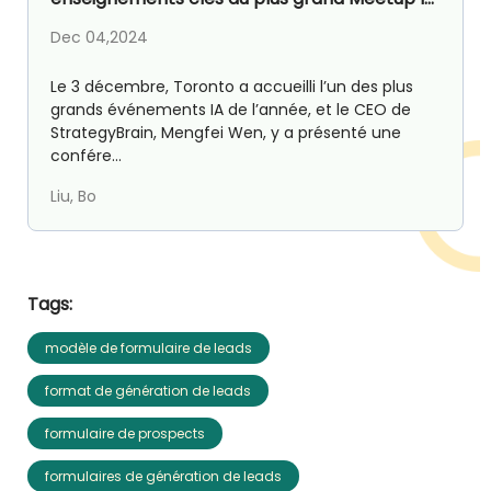
de Toronto
Dec 04,2024
Le 3 décembre, Toronto a accueilli l’un des plus
grands événements IA de l’année, et le CEO de
StrategyBrain, Mengfei Wen, y a présenté une
confére...
Liu, Bo
Tags:
modèle de formulaire de leads
format de génération de leads
formulaire de prospects
formulaires de génération de leads