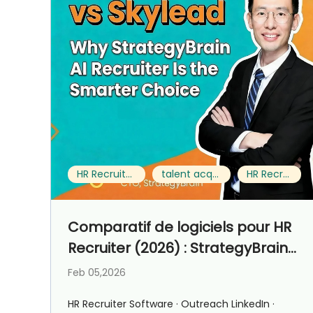
HR Recruiter Software
talent acquisition jobs
HR Recruiter
Comparatif de logiciels pour HR
Recruiter (2026) : StrategyBrain
AI Recruiter vs Skylead pour les
Feb 05,2026
talent acquisition jobs
HR Recruiter Software · Outreach LinkedIn ·