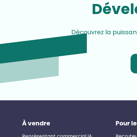
Dével
Découvrez la puissan
À vendre
Pour l
Représentant commercial IA
Recruteu