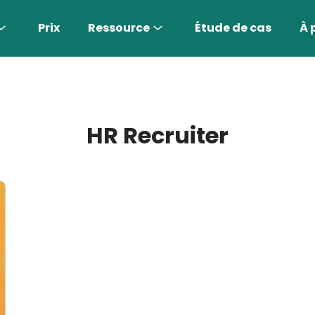
Prix
Ressource
Étude de cas
À 
HR Recruiter
endre Encore Plus >
Représentant commercial IA
Trouvez les clients les plus adaptés